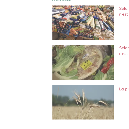
Selo
n’es
Selo
n’es
La pl