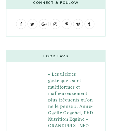
CONNECT & FOLLOW
F
T
G
I
P
V
T
a
w
o
n
i
i
u
c
i
o
s
n
m
m
e
t
g
t
t
e
b
FOOD FAVS
b
t
l
a
e
o
l
« Les ulcères
o
e
e
g
r
r
gastriques sont
o
r
P
r
e
multiformes et
malheureusement
k
l
a
s
plus fréquents qu’on
u
m
t
ne le pense », Anne-
Gaëlle Goachet, PhD
s
Nutrition Equine –
GRANDPRIX INFO