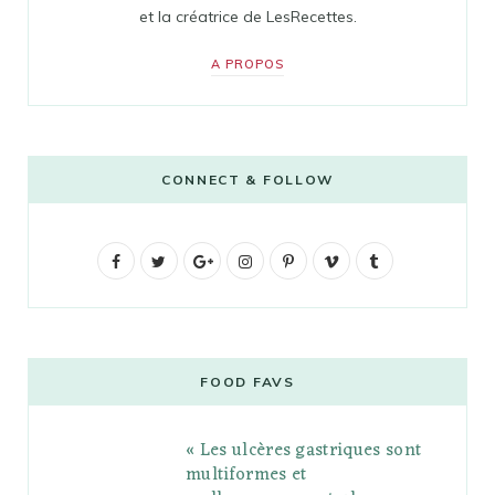
et la créatrice de LesRecettes.
A PROPOS
CONNECT & FOLLOW
F
T
G
I
P
V
T
a
w
o
n
i
i
u
c
i
o
s
n
m
m
e
t
g
t
t
e
b
FOOD FAVS
b
t
l
a
e
o
l
« Les ulcères gastriques sont
o
e
e
g
r
r
multiformes et
o
r
P
r
e