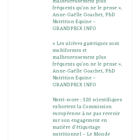
malheureusement plus
fréquents qu’on ne le pense »,
k
l
a
s
Anne-Gaëlle Goachet, PhD
u
m
t
Nutrition Equine –
GRANDPRIX INFO
s
« Les ulcères gastriques sont
multiformes et
malheureusement plus
fréquents qu’on ne le pense »,
Anne-Gaëlle Goachet, PhD
Nutrition Equine –
GRANDPRIX INFO
Nutri-score : 320 scientifiques
exhortent la Commission
européenne à ne pas revenir
sur son engagement en
matière d’étiquetage
nutritionnel – Le Monde