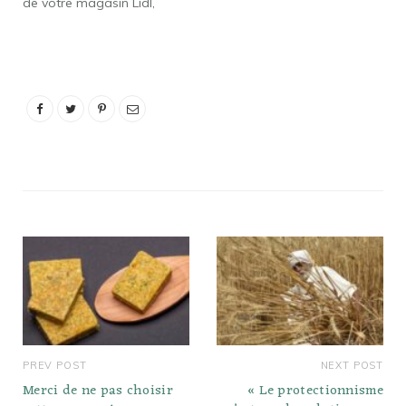
de votre magasin Lidl,
avec le ticket de caisse et
le produit concerné. Mais
encore, Est-il obligatoire
d'avoir un ticket de
caisse ? Depuis le vote de
cette loi, on a commencé
par lire…
PREV POST
NEXT POST
Merci de ne pas choisir
« Le protectionnisme