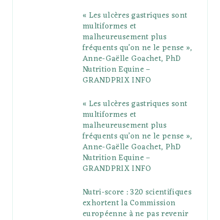
« Les ulcères gastriques sont
o
e
e
g
r
r
multiformes et
o
r
P
r
e
malheureusement plus
fréquents qu’on ne le pense »,
k
l
a
s
Anne-Gaëlle Goachet, PhD
u
m
t
Nutrition Equine –
GRANDPRIX INFO
s
« Les ulcères gastriques sont
multiformes et
malheureusement plus
fréquents qu’on ne le pense »,
Anne-Gaëlle Goachet, PhD
Nutrition Equine –
GRANDPRIX INFO
Nutri-score : 320 scientifiques
exhortent la Commission
européenne à ne pas revenir