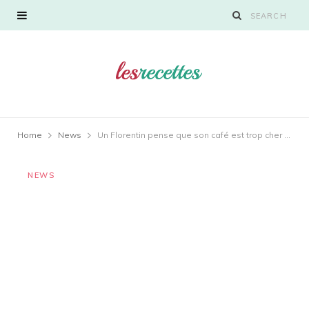
Home
News
Un Florentin pense que son café est trop cher et appelle la police
NEWS