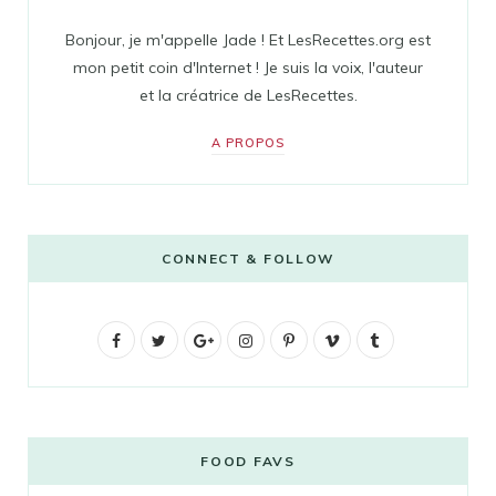
Bonjour, je m'appelle Jade ! Et LesRecettes.org est
mon petit coin d'Internet ! Je suis la voix, l'auteur
et la créatrice de LesRecettes.
A PROPOS
CONNECT & FOLLOW
F
T
G
I
P
V
T
a
w
o
n
i
i
u
c
i
o
s
n
m
m
e
t
g
t
t
e
b
FOOD FAVS
b
t
l
a
e
o
l