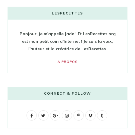
LESRECETTES
Bonjour, je m'appelle Jade ! Et LesRecettes.org
est mon petit coin d'Internet ! Je suis la voix,
l'auteur et la créatrice de LesRecettes.
A PROPOS
CONNECT & FOLLOW
F
T
G
I
P
V
T
a
w
o
n
i
i
u