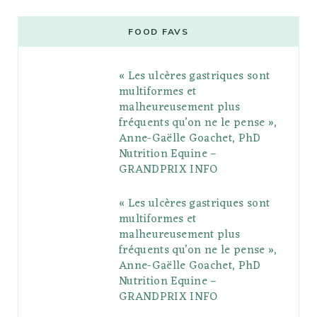
c
i
o
s
n
m
m
e
t
g
t
t
e
b
FOOD FAVS
b
t
l
a
e
o
l
« Les ulcères gastriques sont
o
e
e
g
r
r
multiformes et
o
r
P
r
e
malheureusement plus
fréquents qu’on ne le pense »,
k
l
a
s
Anne-Gaëlle Goachet, PhD
u
m
t
Nutrition Equine –
GRANDPRIX INFO
s
« Les ulcères gastriques sont
multiformes et
malheureusement plus
fréquents qu’on ne le pense »,
Anne-Gaëlle Goachet, PhD
Nutrition Equine –
GRANDPRIX INFO