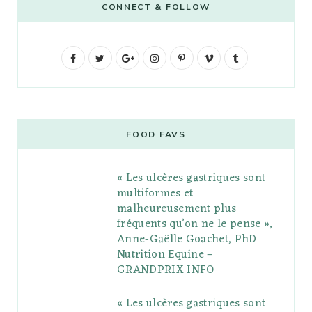
CONNECT & FOLLOW
F
T
G
I
P
V
T
a
w
o
n
i
i
u
c
i
o
s
n
m
m
e
t
g
t
t
e
b
FOOD FAVS
b
t
l
a
e
o
l
« Les ulcères gastriques sont
o
e
e
g
r
r
multiformes et
o
r
P
r
e
malheureusement plus
fréquents qu’on ne le pense »,
k
l
a
s
Anne-Gaëlle Goachet, PhD
u
m
t
Nutrition Equine –
GRANDPRIX INFO
s
« Les ulcères gastriques sont