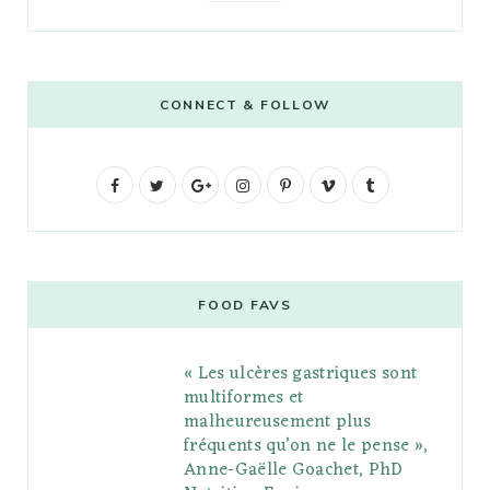
CONNECT & FOLLOW
F
T
G
I
P
V
T
a
w
o
n
i
i
u
c
i
o
s
n
m
m
e
t
g
t
t
e
b
FOOD FAVS
b
t
l
a
e
o
l
« Les ulcères gastriques sont
o
e
e
g
r
r
multiformes et
o
r
P
r
e
malheureusement plus
fréquents qu’on ne le pense »,
k
l
a
s
Anne-Gaëlle Goachet, PhD
u
m
t