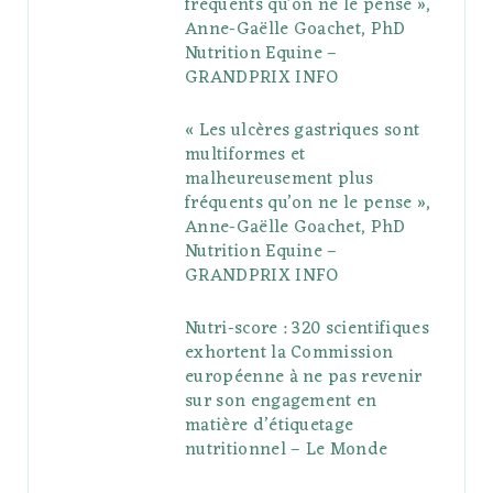
fréquents qu’on ne le pense »,
k
l
a
s
Anne-Gaëlle Goachet, PhD
u
m
t
Nutrition Equine –
GRANDPRIX INFO
s
« Les ulcères gastriques sont
multiformes et
malheureusement plus
fréquents qu’on ne le pense »,
Anne-Gaëlle Goachet, PhD
Nutrition Equine –
GRANDPRIX INFO
Nutri-score : 320 scientifiques
exhortent la Commission
européenne à ne pas revenir
sur son engagement en
matière d’étiquetage
nutritionnel – Le Monde