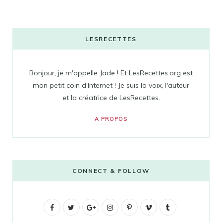
LESRECETTES
Bonjour, je m'appelle Jade ! Et LesRecettes.org est
mon petit coin d'Internet ! Je suis la voix, l'auteur
et la créatrice de LesRecettes.
A PROPOS
CONNECT & FOLLOW
F
T
G
I
P
V
T