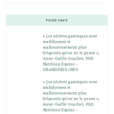
a
w
o
n
i
i
u
c
i
o
s
n
m
m
e
t
g
t
t
e
b
FOOD FAVS
b
t
l
a
e
o
l
« Les ulcères gastriques sont
o
e
e
g
r
r
multiformes et
o
r
P
r
e
malheureusement plus
fréquents qu’on ne le pense »,
k
l
a
s
Anne-Gaëlle Goachet, PhD
u
m
t
Nutrition Equine –
GRANDPRIX INFO
s
« Les ulcères gastriques sont
multiformes et
malheureusement plus
fréquents qu’on ne le pense »,
Anne-Gaëlle Goachet, PhD
Nutrition Equine –