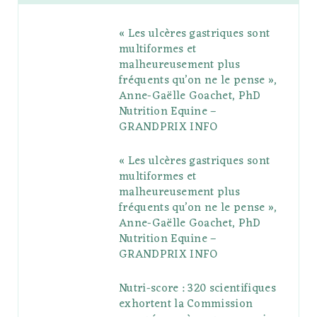
b
t
l
a
e
o
l
« Les ulcères gastriques sont
o
e
e
g
r
r
multiformes et
o
r
P
r
e
malheureusement plus
fréquents qu’on ne le pense »,
k
l
a
s
Anne-Gaëlle Goachet, PhD
u
m
t
Nutrition Equine –
GRANDPRIX INFO
s
« Les ulcères gastriques sont
multiformes et
malheureusement plus
fréquents qu’on ne le pense »,
Anne-Gaëlle Goachet, PhD
Nutrition Equine –
GRANDPRIX INFO
Nutri-score : 320 scientifiques
exhortent la Commission