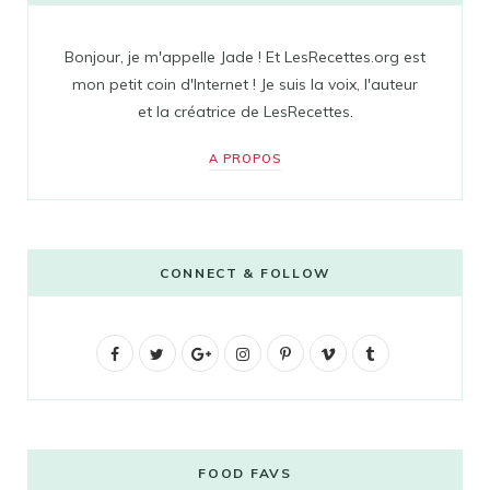
Bonjour, je m'appelle Jade ! Et LesRecettes.org est
mon petit coin d'Internet ! Je suis la voix, l'auteur
et la créatrice de LesRecettes.
A PROPOS
CONNECT & FOLLOW
F
T
G
I
P
V
T
a
w
o
n
i
i
u
c
i
o
s
n
m
m
e
t
g
t
t
e
b
FOOD FAVS