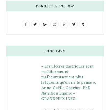
CONNECT & FOLLOW
F
T
G
I
P
V
T
a
w
o
n
i
i
u
c
i
o
s
n
m
m
e
t
g
t
t
e
b
FOOD FAVS
b
t
l
a
e
o
l
« Les ulcères gastriques sont
o
e
e
g
r
r
multiformes et
o
r
P
r
e
malheureusement plus
fréquents qu’on ne le pense »,
k
l
a
s
Anne-Gaëlle Goachet, PhD
u
m
t
Nutrition Equine –
GRANDPRIX INFO
s