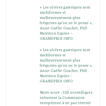
« Les ulcères gastriques sont
o
e
e
g
r
r
multiformes et
o
r
P
r
e
malheureusement plus
fréquents qu’on ne le pense »,
k
l
a
s
Anne-Gaëlle Goachet, PhD
u
m
t
Nutrition Equine –
GRANDPRIX INFO
s
« Les ulcères gastriques sont
multiformes et
malheureusement plus
fréquents qu’on ne le pense »,
Anne-Gaëlle Goachet, PhD
Nutrition Equine –
GRANDPRIX INFO
Nutri-score : 320 scientifiques
exhortent la Commission
européenne à ne pas revenir