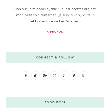
Bonjour, je m'appelle Jade ! Et LesRecettes.org est
mon petit coin d'Internet ! Je suis la voix, l'auteur
et la créatrice de LesRecettes.
A PROPOS
CONNECT & FOLLOW
F
T
G
I
P
V
T
a
w
o
n
i
i
u
c
i
o
s
n
m
m
e
t
g
t
t
e
b
FOOD FAVS
b
t
l
a
e
o
l