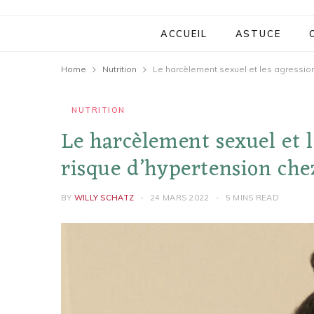
ACCUEIL
ASTUCE
Home
Nutrition
NUTRITION
Le harcèlement sexuel et 
risque d’hypertension che
BY
WILLY SCHATZ
24 MARS 2022
5 MINS READ