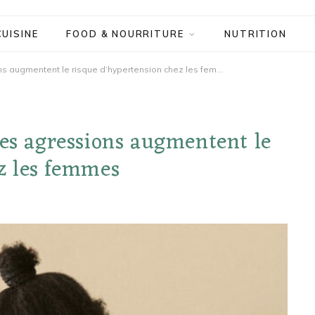
CUISINE
FOOD & NOURRITURE
NUTRITION
Le harcèlement sexuel et les agressions augmentent le risque d’hypertension chez les femmes
les agressions augmentent le
z les femmes