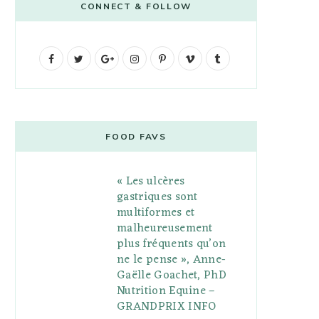
CONNECT & FOLLOW
F
T
G
I
P
V
T
a
w
o
n
i
i
u
c
i
o
s
n
m
m
e
t
g
t
t
e
b
FOOD FAVS
b
t
l
a
e
o
l
« Les ulcères
o
e
e
g
r
r
gastriques sont
o
r
P
r
e
multiformes et
malheureusement
k
l
a
s
plus fréquents qu’on
u
m
t
ne le pense », Anne-
Gaëlle Goachet, PhD
s
Nutrition Equine –
GRANDPRIX INFO