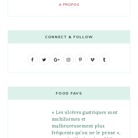
A PROPOS
CONNECT & FOLLOW
F
T
G
I
P
V
T
a
w
o
n
i
i
u
c
i
o
s
n
m
m
e
t
g
t
t
e
b
FOOD FAVS
b
t
l
a
e
o
l
« Les ulcères gastriques sont
o
e
e
g
r
r
multiformes et
o
r
P
r
e
malheureusement plus
fréquents qu’on ne le pense »,
k
l
a
s