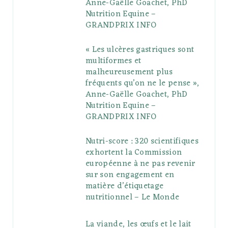
Anne-Gaëlle Goachet, PhD
u
m
t
Nutrition Equine –
GRANDPRIX INFO
s
« Les ulcères gastriques sont
multiformes et
malheureusement plus
fréquents qu’on ne le pense »,
Anne-Gaëlle Goachet, PhD
Nutrition Equine –
GRANDPRIX INFO
Nutri-score : 320 scientifiques
exhortent la Commission
européenne à ne pas revenir
sur son engagement en
matière d’étiquetage
nutritionnel – Le Monde
La viande, les œufs et le lait