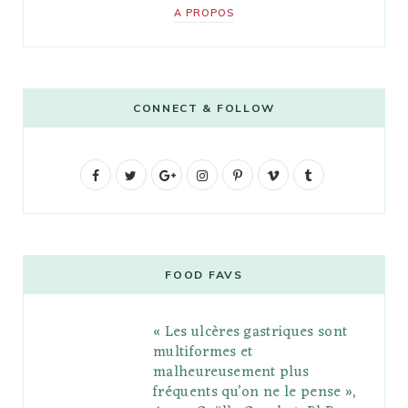
A PROPOS
CONNECT & FOLLOW
F
T
G
I
P
V
T
a
w
o
n
i
i
u
c
i
o
s
n
m
m
e
t
g
t
t
e
b
FOOD FAVS
b
t
l
a
e
o
l
« Les ulcères gastriques sont
o
e
e
g
r
r
multiformes et
o
r
P
r
e
malheureusement plus
fréquents qu’on ne le pense »,
k
l
a
s