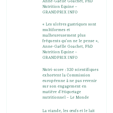
Anne-Gaëlle Goachet, PhD
u
m
t
Nutrition Equine –
GRANDPRIX INFO
s
« Les ulcères gastriques sont
multiformes et
malheureusement plus
fréquents qu’on ne le pense »,
Anne-Gaëlle Goachet, PhD
Nutrition Equine –
GRANDPRIX INFO
Nutri-score : 320 scientifiques
exhortent la Commission
européenne à ne pas revenir
sur son engagement en
matière d’étiquetage
nutritionnel – Le Monde
La viande, les œufs et le lait