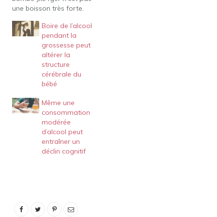
une boisson très forte.
Sa teneur en alcool n'est
Boire de l’alcool
que de 7% ABV (14
pendant la
proof), soit légèrement
grossesse peut
plus forte que la bière
altérer la
moyenne. Comme
structure
beaucoup de gens
cérébrale du
peuvent en témoigner,
bébé
cela peut…
Même une
consommation
modérée
d’alcool peut
entraîner un
déclin cognitif