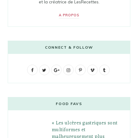
et la créatrice de LesRecettes.
A PROPOS
CONNECT & FOLLOW
F
T
G
I
P
V
T
a
w
o
n
i
i
u
c
i
o
s
n
m
m
e
t
g
t
t
e
b
FOOD FAVS
b
t
l
a
e
o
l
« Les ulcères gastriques sont
o
e
e
g
r
r
multiformes et
o
r
P
r
e
malheureusement plus