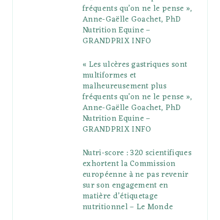
fréquents qu’on ne le pense »,
k
l
a
s
Anne-Gaëlle Goachet, PhD
u
m
t
Nutrition Equine –
GRANDPRIX INFO
s
« Les ulcères gastriques sont
multiformes et
malheureusement plus
fréquents qu’on ne le pense »,
Anne-Gaëlle Goachet, PhD
Nutrition Equine –
GRANDPRIX INFO
Nutri-score : 320 scientifiques
exhortent la Commission
européenne à ne pas revenir
sur son engagement en
matière d’étiquetage
nutritionnel – Le Monde