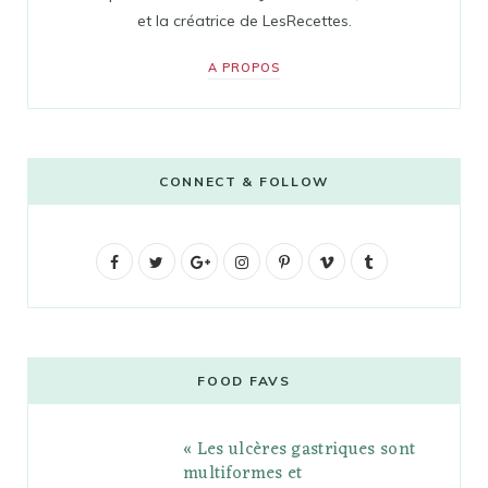
et la créatrice de LesRecettes.
A PROPOS
CONNECT & FOLLOW
F
T
G
I
P
V
T
a
w
o
n
i
i
u
c
i
o
s
n
m
m
e
t
g
t
t
e
b
FOOD FAVS
b
t
l
a
e
o
l
« Les ulcères gastriques sont
o
e
e
g
r
r
multiformes et
o
r
P
r
e