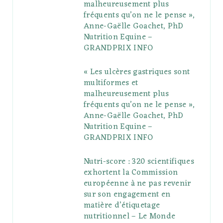
malheureusement plus
fréquents qu’on ne le pense »,
k
l
a
s
Anne-Gaëlle Goachet, PhD
u
m
t
Nutrition Equine –
GRANDPRIX INFO
s
« Les ulcères gastriques sont
multiformes et
malheureusement plus
fréquents qu’on ne le pense »,
Anne-Gaëlle Goachet, PhD
Nutrition Equine –
GRANDPRIX INFO
Nutri-score : 320 scientifiques
exhortent la Commission
européenne à ne pas revenir
sur son engagement en
matière d’étiquetage
nutritionnel – Le Monde