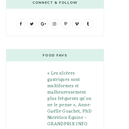
CONNECT & FOLLOW
F
T
G
I
P
V
T
a
w
o
n
i
i
u
c
i
o
s
n
m
m
e
t
g
t
t
e
b
FOOD FAVS
b
t
l
a
e
o
l
« Les ulcères
o
e
e
g
r
r
gastriques sont
o
r
P
r
e
multiformes et
malheureusement
k
l
a
s
plus fréquents qu’on
u
m
t
ne le pense », Anne-
Gaëlle Goachet, PhD
s
Nutrition Equine –
GRANDPRIX INFO