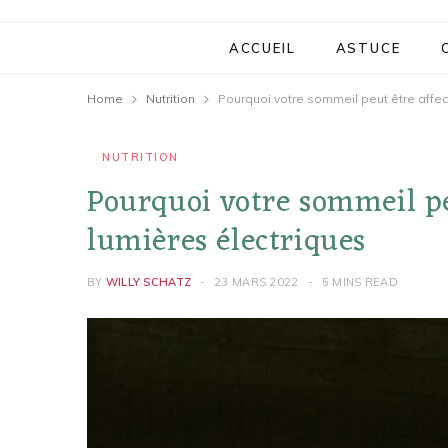
ACCUEIL
ASTUCE
Home
Nutrition
Pourquoi votre sommeil peut être affec
NUTRITION
Pourquoi votre sommeil peu
lumières électriques
BY
WILLY SCHATZ
23 MARS 2022
5 MINS READ