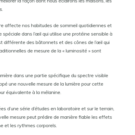
éliorer la façon dont nous éclairons les maisons, les
s.
ère affecte nos habitudes de sommeil quotidiennes et
le spéciale dans l’œil qui utilise une protéine sensible à
t différente des bâtonnets et des cônes de l’œil qui
aditionnelles de mesure de la « luminosité » sont
umière dans une partie spécifique du spectre visible
oppé une nouvelle mesure de la lumière pour cette
our équivalente à la mélanine.
 d’une série d’études en laboratoire et sur le terrain,
velle mesure peut prédire de manière fiable les effets
ne et les rythmes corporels.