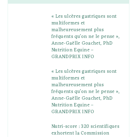
b
t
l
a
e
o
l
« Les ulcères gastriques sont
o
e
e
g
r
r
multiformes et
o
r
P
r
e
malheureusement plus
fréquents qu’on ne le pense »,
k
l
a
s
Anne-Gaëlle Goachet, PhD
u
m
t
Nutrition Equine –
GRANDPRIX INFO
s
« Les ulcères gastriques sont
multiformes et
malheureusement plus
fréquents qu’on ne le pense »,
Anne-Gaëlle Goachet, PhD
Nutrition Equine –
GRANDPRIX INFO
Nutri-score : 320 scientifiques
exhortent la Commission