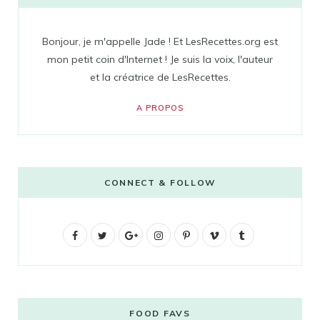
Bonjour, je m'appelle Jade ! Et LesRecettes.org est
mon petit coin d'Internet ! Je suis la voix, l'auteur
et la créatrice de LesRecettes.
A PROPOS
CONNECT & FOLLOW
F
T
G
I
P
V
T
a
w
o
n
i
i
u
c
i
o
s
n
m
m
e
t
g
t
t
e
b
FOOD FAVS