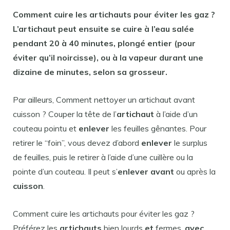
Comment cuire les artichauts pour
éviter les gaz ?
L’
artichaut
peut ensuite se
cuire
à l’eau salée
pendant 20 à 40 minutes, plongé entier (
pour
éviter qu’il noircisse), ou à la vapeur durant une
dizaine
de
minutes, selon sa grosseur.
Par ailleurs, Comment nettoyer un artichaut avant
cuisson ? Couper la tête de l’
artichaut
à l’aide d’un
couteau pointu et
enlever
les feuilles gênantes. Pour
retirer le “foin”, vous devez d’abord
enlever
le surplus
de feuilles, puis le retirer à l’aide d’une cuillère ou la
pointe d’un couteau. Il peut s’
enlever avant
ou après la
cuisson
.
Comment cuire les artichauts pour éviter les gaz ?
Préférez les
artichauts
bien lourds
et
fermes,
avec