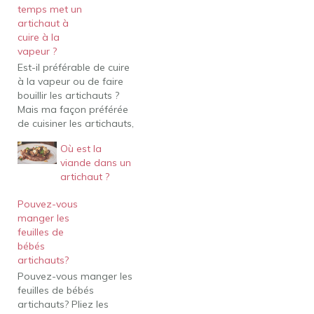
temps met un
artichaut à
cuire à la
vapeur ?
Est-il préférable de cuire
à la vapeur ou de faire
bouillir les artichauts ?
Mais ma façon préférée
de cuisiner les artichauts,
et la façon la plus simple
Où est la
de les faire cuire, est de
viande dans un
les cuire à la vapeur. Je
artichaut ?
trouve que les artichauts
bouillants ont tendance à
Pouvez-vous
les engorger…
manger les
feuilles de
bébés
artichauts?
Pouvez-vous manger les
feuilles de bébés
artichauts? Pliez les