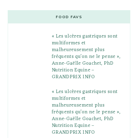
c
i
o
s
n
m
m
e
t
g
t
t
e
b
FOOD FAVS
b
t
l
a
e
o
l
« Les ulcères gastriques sont
o
e
e
g
r
r
multiformes et
o
r
P
r
e
malheureusement plus
fréquents qu’on ne le pense »,
k
l
a
s
Anne-Gaëlle Goachet, PhD
u
m
t
Nutrition Equine –
GRANDPRIX INFO
s
« Les ulcères gastriques sont
multiformes et
malheureusement plus
fréquents qu’on ne le pense »,
Anne-Gaëlle Goachet, PhD
Nutrition Equine –
GRANDPRIX INFO