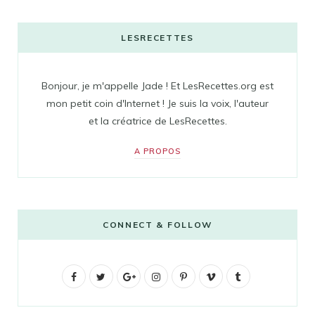
LESRECETTES
Bonjour, je m'appelle Jade ! Et LesRecettes.org est
mon petit coin d'Internet ! Je suis la voix, l'auteur
et la créatrice de LesRecettes.
A PROPOS
CONNECT & FOLLOW
F
T
G
I
P
V
T
a
w
o
n
i
i
u