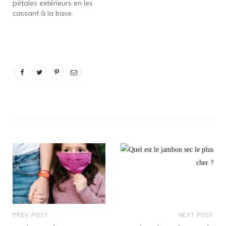
pétales extérieurs en les
cassant à la base.
Continuez à casser les
pétales jusqu'à ce que
les feuilles soient à moitié
vertes (en haut) et à
moitié jaunes. À l'aide
d'un couteau en acier
inoxydable, pour
minimiser la
décoloration, coupez le…
PREV POST
NEXT POST