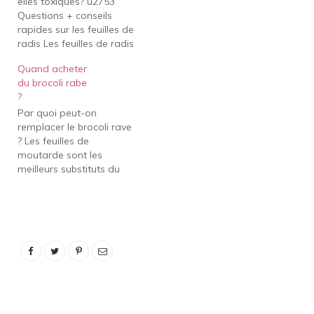
elles toxiques? u2753
amère est de la blanchir
Questions + conseils
d'abord. Juste…
rapides sur les feuilles de
radis Les feuilles de radis
ne sont pas toxiques, et
Quand acheter
en fait, elles sont un vert
du brocoli rabe
nutritif qui a un goût
?
similaire à la bette à
Par quoi peut-on
carde (en fait, elles
remplacer le brocoli rave
appartiennent à la
? Les feuilles de
même famille…
moutarde sont les
meilleurs substituts du
brocoli, car elles offrent
un goût identique et des
avantages similaires
pour la santé. Étant
donné que la plupart des
gens remplacent le
brocoli par des raisons
de santé ou de goût, les…