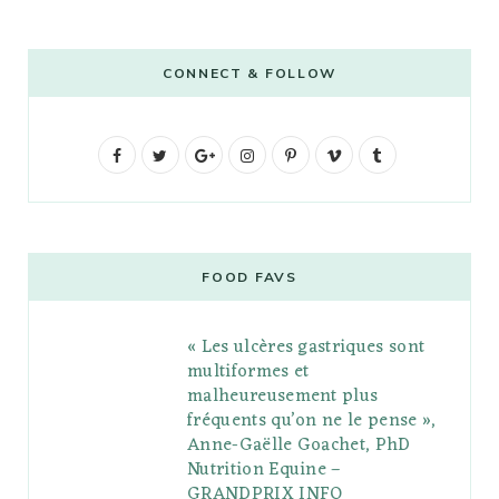
CONNECT & FOLLOW
F
T
G
I
P
V
T
a
w
o
n
i
i
u
c
i
o
s
n
m
m
e
t
g
t
t
e
b
FOOD FAVS
b
t
l
a
e
o
l
« Les ulcères gastriques sont
o
e
e
g
r
r
multiformes et
o
r
P
r
e
malheureusement plus
fréquents qu’on ne le pense »,
k
l
a
s
Anne-Gaëlle Goachet, PhD
u
m
t
Nutrition Equine –
GRANDPRIX INFO
s