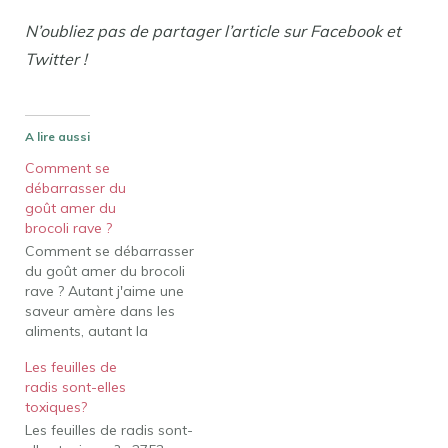
N’oubliez pas de partager l’article sur Facebook et
Twitter !
A lire aussi
Comment se
débarrasser du
goût amer du
brocoli rave ?
Comment se débarrasser
du goût amer du brocoli
rave ? Autant j'aime une
saveur amère dans les
aliments, autant la
cuisson du brocoli le rend
Les feuilles de
bien plus amer que je ne
radis sont-elles
l'aime. Le moyen le plus
toxiques?
simple d'obtenir une
Les feuilles de radis sont-
partie de cette saveur