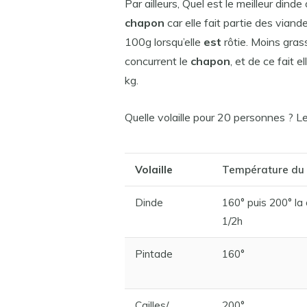
Par ailleurs, Quel est le meilleur dind
chapon
car elle fait partie des viand
100g lorsqu’elle
est
rôtie. Moins gras
concurrent le
chapon
, et de ce fait e
kg.
Quelle volaille pour 20 personnes ? Le
Volaille
Température du 
Dinde
160° puis 200° la 
1/2h
Pintade
160°
Cailles/
200°