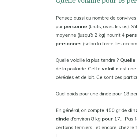
Quelle volaille pour 16 pe
Pensez aussi au nombre de convives :
par
personne
(bruts, avec les os). S
moyenne (jusqu’à 2 kg) nourrit 4
per
personnes
(selon la farce, les ac
Quelle volaille la plus tendre ?
Quelle
de la poularde. Cette
volaille
est une
céréales et de lait. Ce sont ces particu
Quel poids pour une dinde pour 18 pe
En général, on compte 450 gr de
din
dinde
d’environ 8 kg
pour
17… Pas fa
certains fermiers…et encore, chez le 
!