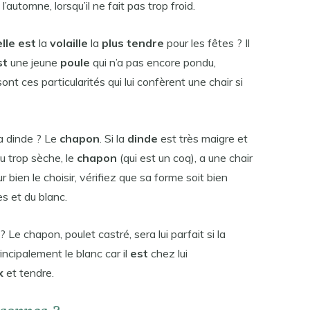
automne, lorsqu’il ne fait pas trop froid.
lle est
la
volaille
la
plus tendre
pour les fêtes ? Il
st
une jeune
poule
qui n’a pas encore pondu,
ont ces particularités qui lui confèrent une chair si
la dinde ? Le
chapon
. Si la
dinde
est très maigre et
u trop sèche, le
chapon
(qui est un coq), a une chair
 bien le choisir, vérifiez que sa forme soit bien
s et du blanc.
 ? Le chapon, poulet castré, sera lui parfait si la
ncipalement le blanc car il
est
chez lui
x
et tendre.