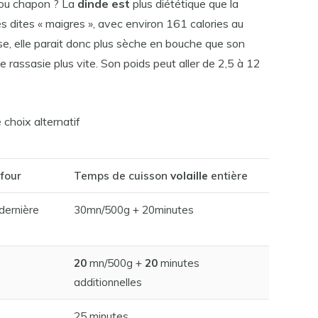
e ou chapon ? La
dinde est
plus diététique que la
es dites « maigres », avec environ 161 calories au
se, elle parait donc plus sèche en bouche que son
lle rassasie plus vite. Son poids peut aller de 2,5 à 12
 choix alternatif
four
Temps de cuisson
volaille
entière
dernière
30mn/500g + 20minutes
20
mn/500g +
20
minutes
additionnelles
25 minutes