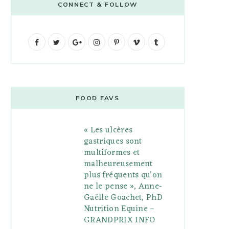
CONNECT & FOLLOW
F
T
G
I
P
V
T
a
w
o
n
i
i
u
c
i
o
s
n
m
m
e
t
g
t
t
e
b
FOOD FAVS
b
t
l
a
e
o
l
« Les ulcères
o
e
e
g
r
r
gastriques sont
o
r
P
r
e
multiformes et
malheureusement
k
l
a
s
plus fréquents qu’on
u
m
t
ne le pense », Anne-
Gaëlle Goachet, PhD
s
Nutrition Equine –
GRANDPRIX INFO