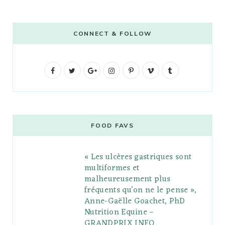
CONNECT & FOLLOW
F
T
G
I
P
V
T
a
w
o
n
i
i
u
c
i
o
s
n
m
m
e
t
g
t
t
e
b
FOOD FAVS
b
t
l
a
e
o
l
« Les ulcères gastriques sont
o
e
e
g
r
r
multiformes et
o
r
P
r
e
malheureusement plus
fréquents qu’on ne le pense »,
k
l
a
s
Anne-Gaëlle Goachet, PhD
u
m
t
Nutrition Equine –
GRANDPRIX INFO
s