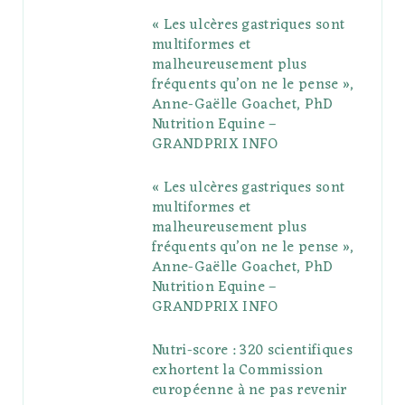
« Les ulcères gastriques sont
o
e
e
g
r
r
multiformes et
o
r
P
r
e
malheureusement plus
fréquents qu’on ne le pense »,
k
l
a
s
Anne-Gaëlle Goachet, PhD
u
m
t
Nutrition Equine –
GRANDPRIX INFO
s
« Les ulcères gastriques sont
multiformes et
malheureusement plus
fréquents qu’on ne le pense »,
Anne-Gaëlle Goachet, PhD
Nutrition Equine –
GRANDPRIX INFO
Nutri-score : 320 scientifiques
exhortent la Commission
européenne à ne pas revenir