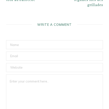
tofu au barbecue
légumes lors des
grillades
WRITE A COMMENT