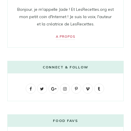
Bonjour, je m'appelle Jade ! Et LesRecettes.org est
mon petit coin d'Internet ! Je suis la voix, l'auteur
et la créatrice de LesRecettes.
A PROPOS
CONNECT & FOLLOW
F
T
G
I
P
V
T
a
w
o
n
i
i
u
c
i
o
s
n
m
m
e
t
g
t
t
e
b
FOOD FAVS
b
t
l
a
e
o
l