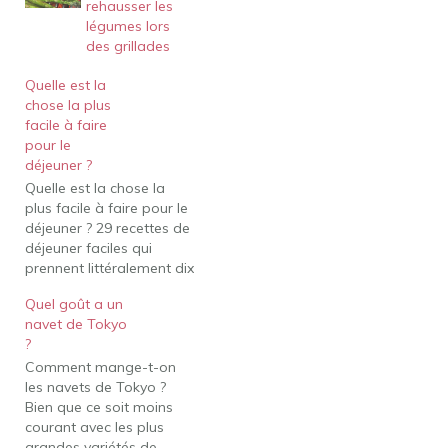
rehausser les
légumes lors
des grillades
Quelle est la
chose la plus
facile à faire
pour le
déjeuner ?
Quelle est la chose la
plus facile à faire pour le
déjeuner ? 29 recettes de
déjeuner faciles qui
prennent littéralement dix
minutes ou moins
Quel goût a un
Omelette 3 minutes au
navet de Tokyo
micro-ondes dans une
?
tasse. Pomme de terre
Comment mange-t-on
au four chargée au
les navets de Tokyo ?
micro-ondes. Smoothie
Bien que ce soit moins
chocolat-avocat à trois
courant avec les plus
ingrédients. Riz de chou-
grandes variétés de