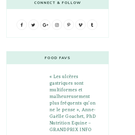
CONNECT & FOLLOW
F
T
G
I
P
V
T
a
w
o
n
i
i
u
c
i
o
s
n
m
m
e
t
g
t
t
e
b
FOOD FAVS
b
t
l
a
e
o
l
« Les ulcères
o
e
e
g
r
r
gastriques sont
o
r
P
r
e
multiformes et
malheureusement
k
l
a
s
plus fréquents qu’on
u
m
t
ne le pense », Anne-
Gaëlle Goachet, PhD
s
Nutrition Equine –
GRANDPRIX INFO