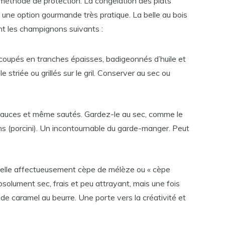
 méthode de protection. La congélation des plats
une option gourmande très pratique. La belle au bois
t les champignons suivants :
coupés en tranches épaisses, badigeonnés d’huile et
e striée ou grillés sur le gril. Conserver au sec ou
 sauces et même sautés. Gardez-le au sec, comme le
ens (porcini). Un incontournable du garde-manger. Peut
pelle affectueusement cèpe de mélèze ou « cèpe
absolument sec, frais et peu attrayant, mais une fois
de caramel au beurre. Une porte vers la créativité et