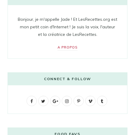
Bonjour, je m'appelle Jade ! Et LesRecettes.org est
mon petit coin d'Internet ! Je suis la voix, l'auteur
et la créatrice de LesRecettes.
A PROPOS
CONNECT & FOLLOW
F
T
G
I
P
V
T
a
w
o
n
i
i
u
c
i
o
s
n
m
m
e
t
g
t
t
e
b
FOOD FAVS