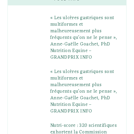
b
t
l
a
e
o
l
« Les ulcères gastriques sont
o
e
e
g
r
r
multiformes et
o
r
P
r
e
malheureusement plus
fréquents qu’on ne le pense »,
k
l
a
s
Anne-Gaëlle Goachet, PhD
u
m
t
Nutrition Equine –
GRANDPRIX INFO
s
« Les ulcères gastriques sont
multiformes et
malheureusement plus
fréquents qu’on ne le pense »,
Anne-Gaëlle Goachet, PhD
Nutrition Equine –
GRANDPRIX INFO
Nutri-score : 320 scientifiques
exhortent la Commission