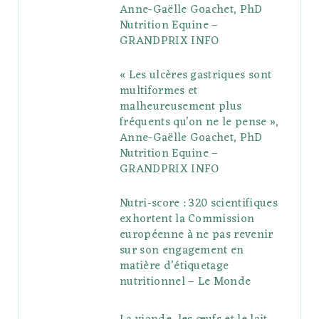
Anne-Gaëlle Goachet, PhD
u
m
t
Nutrition Equine –
GRANDPRIX INFO
s
« Les ulcères gastriques sont
multiformes et
malheureusement plus
fréquents qu’on ne le pense »,
Anne-Gaëlle Goachet, PhD
Nutrition Equine –
GRANDPRIX INFO
Nutri-score : 320 scientifiques
exhortent la Commission
européenne à ne pas revenir
sur son engagement en
matière d’étiquetage
nutritionnel – Le Monde