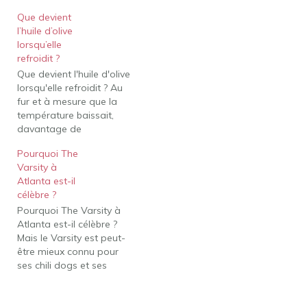
Que devient
l’huile d’olive
lorsqu’elle
refroidit ?
Que devient l'huile d'olive
lorsqu'elle refroidit ? Au
fur et à mesure que la
température baissait,
davantage de
composants de l'huile se
Pourquoi The
solidifiaient. À environ
Varsity à
45-50xb0F, l'huile d'olive
Atlanta est-il
peut commencer à se
célèbre ?
solidifier, lui donnant un
Pourquoi The Varsity à
aspect trouble ou
Atlanta est-il célèbre ?
cristallisé. Au fur et à
Mais le Varsity est peut-
mesure que l'huile d'olive
être mieux connu pour
refroidit, elle…
ses chili dogs et ses
onion rings. Beaucoup de
gens ne passent pas par
Atlanta sans s'arrêter