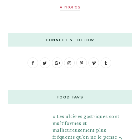
A PROPOS
CONNECT & FOLLOW
F
T
G
I
P
V
T
a
w
o
n
i
i
u
c
i
o
s
n
m
m
e
t
g
t
t
e
b
FOOD FAVS
b
t
l
a
e
o
l
« Les ulcères gastriques sont
o
e
e
g
r
r
multiformes et
o
r
P
r
e
malheureusement plus
fréquents qu’on ne le pense »,
k
l
a
s