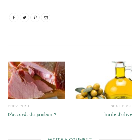
pour un chili dog et une
boisson Varsity Orange.
Est-il acceptable de
manger du caramel
périmé ?…
PREV POST
NEXT POST
D’accord, du jambon ?
huile d’olive
WRITE A COMMENT