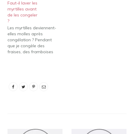
Faut-il laver les
myrtilles avant
de les congeler
?
Les myrtilles deviennent-
elles molles après
congélation ? Pendant
que je congèle des
fraises, des framboises
et des myrtilles; de
toutes les baies, les
myrtilles se congèlent le
plus facilement et le plus
facilement. Ils ne
deviennent pas pâteux et
durent des mois. Les
baies congelées facilitent
encore plus les choses…