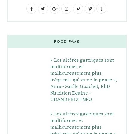
F
T
G
I
P
V
T
a
w
o
n
i
i
u
c
i
o
s
n
m
m
e
t
g
t
t
e
b
FOOD FAVS
b
t
l
a
e
o
l
« Les ulcères gastriques sont
o
e
e
g
r
r
multiformes et
o
r
P
r
e
malheureusement plus
fréquents qu’on ne le pense »,
k
l
a
s
Anne-Gaëlle Goachet, PhD
u
m
t
Nutrition Equine –
GRANDPRIX INFO
s
« Les ulcères gastriques sont
multiformes et
malheureusement plus
fréquents qu’on ne le pense »,