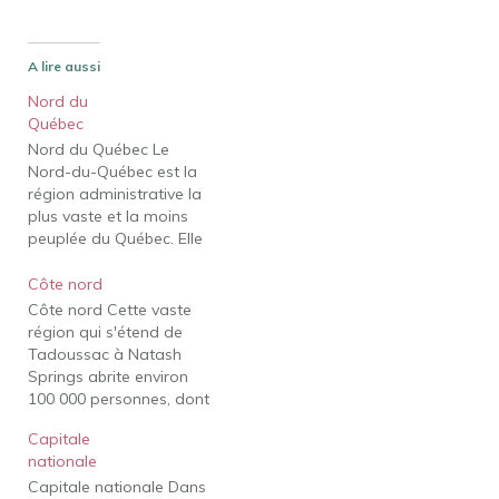
A lire aussi
Nord du
Québec
Nord du Québec Le
Nord-du-Québec est la
région administrative la
plus vaste et la moins
peuplée du Québec. Elle
comprend plus de 55 %
du territoire québécois,
Côte nord
mais seulement 0,5 % de
Côte nord Cette vaste
la population
région qui s'étend de
québécoise, soit environ
Tadoussac à Natash
40 000 personnes. Les
Springs abrite environ
Cris et les Inuits
100 000 personnes, dont
représentent 60 % des
la plupart vivent le long
résidents…
Capitale
du fleuve Saint-Laurent.
nationale
au pays de la chicouté Le
Capitale nationale Dans
boom minier actuel a