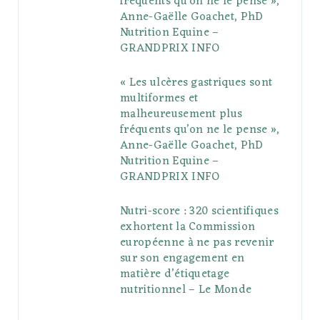
fréquents qu’on ne le pense »,
k
l
a
s
Anne-Gaëlle Goachet, PhD
u
m
t
Nutrition Equine –
GRANDPRIX INFO
s
« Les ulcères gastriques sont
multiformes et
malheureusement plus
fréquents qu’on ne le pense »,
Anne-Gaëlle Goachet, PhD
Nutrition Equine –
GRANDPRIX INFO
Nutri-score : 320 scientifiques
exhortent la Commission
européenne à ne pas revenir
sur son engagement en
matière d’étiquetage
nutritionnel – Le Monde