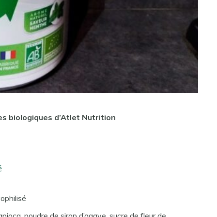
 biologiques d’Atlet Nutrition
é
ophilisé
apioca, poudre de sirop d’agave, sucre de fleur de