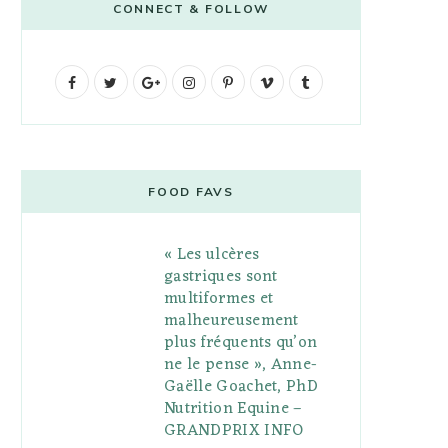
CONNECT & FOLLOW
F
T
G
I
P
V
T
a
w
o
n
i
i
u
c
i
o
s
n
m
m
e
t
g
t
t
e
b
FOOD FAVS
b
t
l
a
e
o
l
« Les ulcères
o
e
e
g
r
r
gastriques sont
o
r
P
r
e
multiformes et
malheureusement
k
l
a
s
plus fréquents qu’on
u
m
t
ne le pense », Anne-
Gaëlle Goachet, PhD
s
Nutrition Equine –
GRANDPRIX INFO