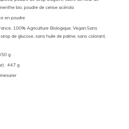
menthe bio, poudre de cerise acérola
te en poudre
France, 100% Agriculture Biologique, Vegan.Sans
sirop de glucose, sans huile de palme, sans colorant,
 450 g
r) : 447 g
à mesurer