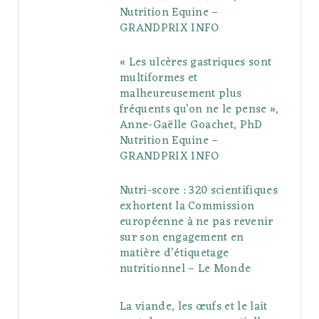
u
m
t
Nutrition Equine –
GRANDPRIX INFO
s
« Les ulcères gastriques sont
multiformes et
malheureusement plus
fréquents qu’on ne le pense »,
Anne-Gaëlle Goachet, PhD
Nutrition Equine –
GRANDPRIX INFO
Nutri-score : 320 scientifiques
exhortent la Commission
européenne à ne pas revenir
sur son engagement en
matière d’étiquetage
nutritionnel – Le Monde
La viande, les œufs et le lait