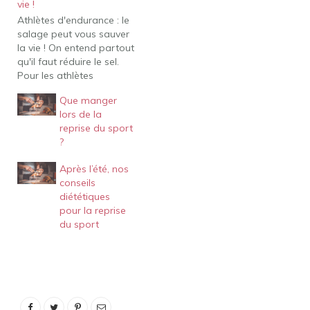
vie !
Athlètes d'endurance : le
salage peut vous sauver
la vie ! On entend partout
qu'il faut réduire le sel.
Pour les athlètes
d'endurance, le salage
Que manger
peut en fait sauver des
lors de la
vies. La plupart des
reprise du sport
athlètes d'endurance
?
perdent du poids
pendant la compétition.
Après l’été, nos
C'est la déshydratation.
conseils
À l'inverse, certains
diététiques
athlètes boivent…
pour la reprise
du sport