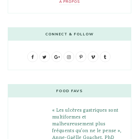
A PROPOS
CONNECT & FOLLOW
F
T
G
I
P
V
T
a
w
o
n
i
i
u
c
i
o
s
n
m
m
e
t
g
t
t
e
b
FOOD FAVS
b
t
l
a
e
o
l
« Les ulcères gastriques sont
o
e
e
g
r
r
multiformes et
o
r
P
r
e
malheureusement plus
fréquents qu’on ne le pense »,
k
l
a
s
Anne-Gaëlle Goachet, PhD