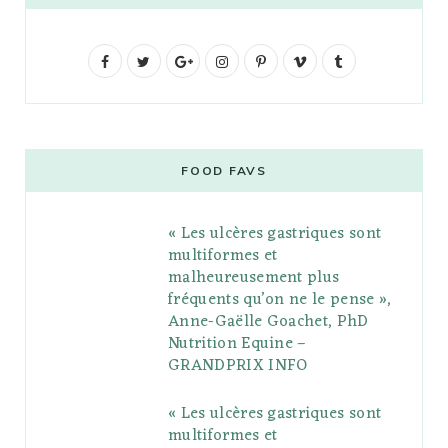
F
T
G
I
P
V
T
a
w
o
n
i
i
u
c
i
o
s
n
m
m
e
t
g
t
t
e
b
FOOD FAVS
b
t
l
a
e
o
l
« Les ulcères gastriques sont
o
e
e
g
r
r
multiformes et
o
r
P
r
e
malheureusement plus
fréquents qu’on ne le pense »,
k
l
a
s
Anne-Gaëlle Goachet, PhD
u
m
t
Nutrition Equine –
GRANDPRIX INFO
s
« Les ulcères gastriques sont
multiformes et