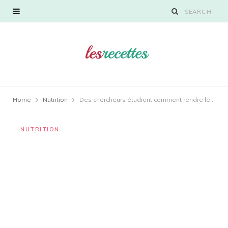
Home
Nutrition
Des chercheurs étudient comment rendre les organes donnés compatibles avec n’importe quel groupe sanguin
NUTRITION