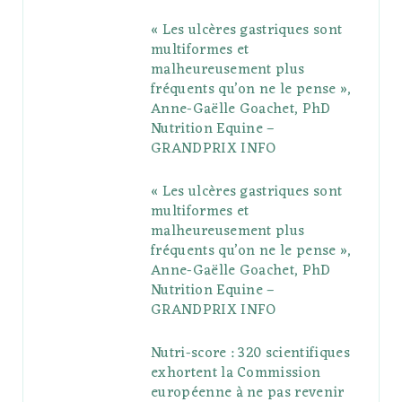
« Les ulcères gastriques sont
o
e
e
g
r
r
multiformes et
o
r
P
r
e
malheureusement plus
fréquents qu’on ne le pense »,
k
l
a
s
Anne-Gaëlle Goachet, PhD
u
m
t
Nutrition Equine –
GRANDPRIX INFO
s
« Les ulcères gastriques sont
multiformes et
malheureusement plus
fréquents qu’on ne le pense »,
Anne-Gaëlle Goachet, PhD
Nutrition Equine –
GRANDPRIX INFO
Nutri-score : 320 scientifiques
exhortent la Commission
européenne à ne pas revenir