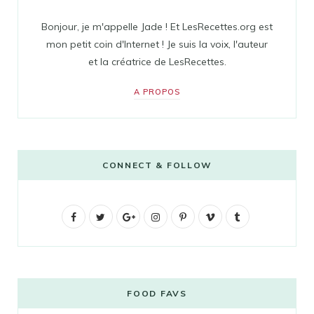
Bonjour, je m'appelle Jade ! Et LesRecettes.org est
mon petit coin d'Internet ! Je suis la voix, l'auteur
et la créatrice de LesRecettes.
A PROPOS
CONNECT & FOLLOW
F
T
G
I
P
V
T
a
w
o
n
i
i
u
c
i
o
s
n
m
m
e
t
g
t
t
e
b
FOOD FAVS
b
t
l
a
e
o
l