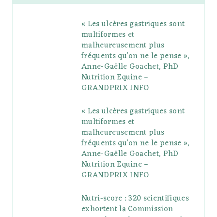
b
t
l
a
e
o
l
« Les ulcères gastriques sont
o
e
e
g
r
r
multiformes et
o
r
P
r
e
malheureusement plus
fréquents qu’on ne le pense »,
k
l
a
s
Anne-Gaëlle Goachet, PhD
u
m
t
Nutrition Equine –
GRANDPRIX INFO
s
« Les ulcères gastriques sont
multiformes et
malheureusement plus
fréquents qu’on ne le pense »,
Anne-Gaëlle Goachet, PhD
Nutrition Equine –
GRANDPRIX INFO
Nutri-score : 320 scientifiques
exhortent la Commission