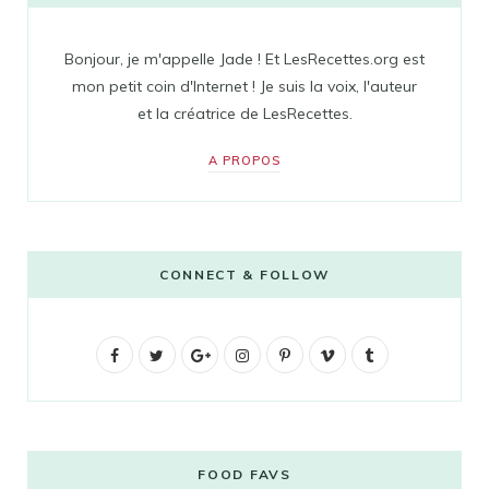
Bonjour, je m'appelle Jade ! Et LesRecettes.org est
mon petit coin d'Internet ! Je suis la voix, l'auteur
et la créatrice de LesRecettes.
A PROPOS
CONNECT & FOLLOW
F
T
G
I
P
V
T
a
w
o
n
i
i
u
c
i
o
s
n
m
m
e
t
g
t
t
e
b
FOOD FAVS