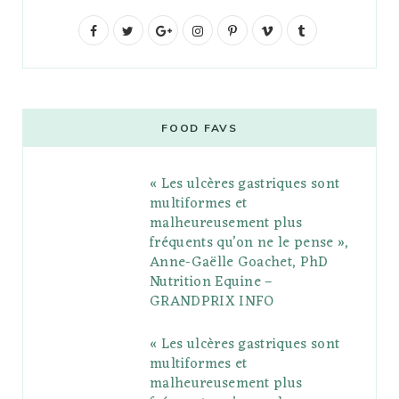
F
T
G
I
P
V
T
a
w
o
n
i
i
u
c
i
o
s
n
m
m
e
t
g
t
t
e
b
FOOD FAVS
b
t
l
a
e
o
l
« Les ulcères gastriques sont
o
e
e
g
r
r
multiformes et
o
r
P
r
e
malheureusement plus
fréquents qu’on ne le pense »,
k
l
a
s
Anne-Gaëlle Goachet, PhD
u
m
t
Nutrition Equine –
GRANDPRIX INFO
s
« Les ulcères gastriques sont
multiformes et
malheureusement plus