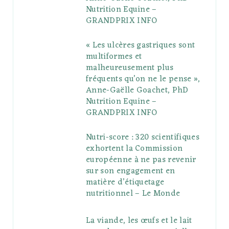
u
m
t
Nutrition Equine –
GRANDPRIX INFO
s
« Les ulcères gastriques sont
multiformes et
malheureusement plus
fréquents qu’on ne le pense »,
Anne-Gaëlle Goachet, PhD
Nutrition Equine –
GRANDPRIX INFO
Nutri-score : 320 scientifiques
exhortent la Commission
européenne à ne pas revenir
sur son engagement en
matière d’étiquetage
nutritionnel – Le Monde
La viande, les œufs et le lait