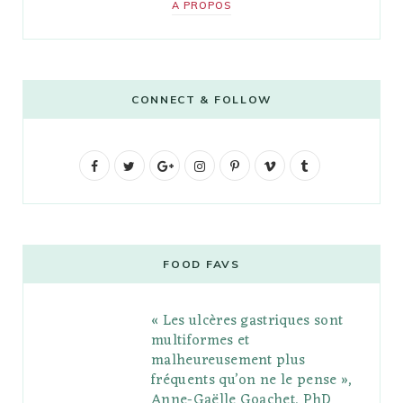
A PROPOS
CONNECT & FOLLOW
F
T
G
I
P
V
T
a
w
o
n
i
i
u
c
i
o
s
n
m
m
e
t
g
t
t
e
b
FOOD FAVS
b
t
l
a
e
o
l
« Les ulcères gastriques sont
o
e
e
g
r
r
multiformes et
o
r
P
r
e
malheureusement plus
fréquents qu’on ne le pense »,
k
l
a
s
Anne-Gaëlle Goachet, PhD