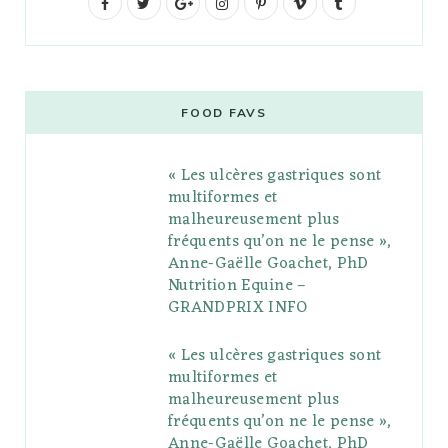
F
T
G
I
P
V
T
a
w
o
n
i
i
u
c
i
o
s
n
m
m
e
t
g
t
t
e
b
FOOD FAVS
b
t
l
a
e
o
l
« Les ulcères gastriques sont
o
e
e
g
r
r
multiformes et
o
r
P
r
e
malheureusement plus
fréquents qu’on ne le pense »,
k
l
a
s
Anne-Gaëlle Goachet, PhD
u
m
t
Nutrition Equine –
GRANDPRIX INFO
s
« Les ulcères gastriques sont
multiformes et
malheureusement plus
fréquents qu’on ne le pense »,
Anne-Gaëlle Goachet, PhD