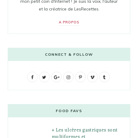
mon petit coin d'Internet ! Je suis la voix, l'auteur
et la créatrice de LesRecettes.
A PROPOS
CONNECT & FOLLOW
F
T
G
I
P
V
T
a
w
o
n
i
i
u
c
i
o
s
n
m
m
e
t
g
t
t
e
b
FOOD FAVS
b
t
l
a
e
o
l
« Les ulcères gastriques sont
o
e
e
g
r
r
multiformes et