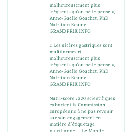
o
r
P
r
e
malheureusement plus
fréquents qu’on ne le pense »,
k
l
a
s
Anne-Gaëlle Goachet, PhD
u
m
t
Nutrition Equine –
GRANDPRIX INFO
s
« Les ulcères gastriques sont
multiformes et
malheureusement plus
fréquents qu’on ne le pense »,
Anne-Gaëlle Goachet, PhD
Nutrition Equine –
GRANDPRIX INFO
Nutri-score : 320 scientifiques
exhortent la Commission
européenne à ne pas revenir
sur son engagement en
matière d’étiquetage
nutritionnel – Le Monde