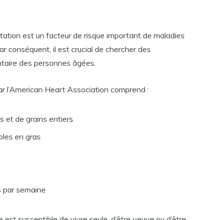
ation est un facteur de risque important de maladies
Par conséquent, il est crucial de chercher des
entaire des personnes âgées.
r l’American Heart Association comprend :
s et de grains entiers
ibles en gras
s par semaine
e est susceptible de vivre seule, d’être veuve ou d’être