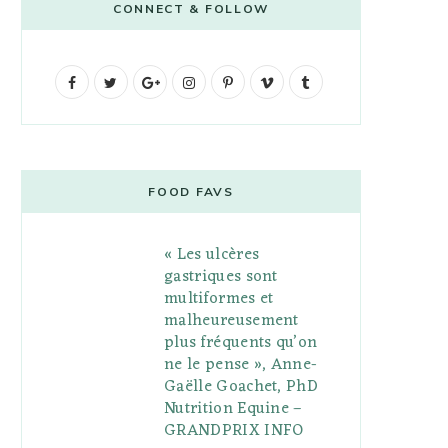
CONNECT & FOLLOW
F
T
G
I
P
V
T
a
w
o
n
i
i
u
c
i
o
s
n
m
m
e
t
g
t
t
e
b
FOOD FAVS
b
t
l
a
e
o
l
« Les ulcères
o
e
e
g
r
r
gastriques sont
o
r
P
r
e
multiformes et
malheureusement
k
l
a
s
plus fréquents qu’on
u
m
t
ne le pense », Anne-
Gaëlle Goachet, PhD
s
Nutrition Equine –
GRANDPRIX INFO