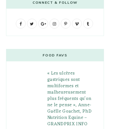
CONNECT & FOLLOW
F
T
G
I
P
V
T
a
w
o
n
i
i
u
c
i
o
s
n
m
m
e
t
g
t
t
e
b
FOOD FAVS
b
t
l
a
e
o
l
« Les ulcères
o
e
e
g
r
r
gastriques sont
o
r
P
r
e
multiformes et
malheureusement
k
l
a
s
plus fréquents qu’on
u
m
t
ne le pense », Anne-
Gaëlle Goachet, PhD
s
Nutrition Equine –
GRANDPRIX INFO