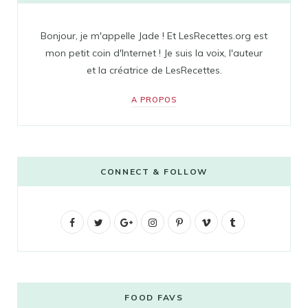
Bonjour, je m'appelle Jade ! Et LesRecettes.org est
mon petit coin d'Internet ! Je suis la voix, l'auteur
et la créatrice de LesRecettes.
A PROPOS
CONNECT & FOLLOW
F
T
G
I
P
V
T
a
w
o
n
i
i
u
c
i
o
s
n
m
m
e
t
g
t
t
e
b
FOOD FAVS