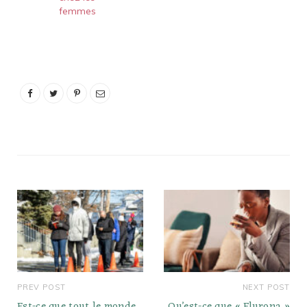
femmes
PREV POST
NEXT POST
Est-ce que tout le monde
Qu’est-ce que « Flurona »