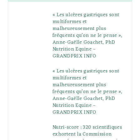
b
t
l
a
e
o
l
« Les ulcères gastriques sont
o
e
e
g
r
r
multiformes et
o
r
P
r
e
malheureusement plus
fréquents qu’on ne le pense »,
k
l
a
s
Anne-Gaëlle Goachet, PhD
u
m
t
Nutrition Equine –
GRANDPRIX INFO
s
« Les ulcères gastriques sont
multiformes et
malheureusement plus
fréquents qu’on ne le pense »,
Anne-Gaëlle Goachet, PhD
Nutrition Equine –
GRANDPRIX INFO
Nutri-score : 320 scientifiques
exhortent la Commission