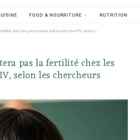
CUISINE
FOOD & NOURRITURE
NUTRITION
Le vaccin COVID-19 n’affectera pas la fertilité chez les personnes subissant une FIV, selon les chercheurs
era pas la fertilité chez les
IV, selon les chercheurs