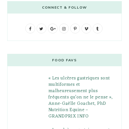
CONNECT & FOLLOW
F
T
G
I
P
V
T
a
w
o
n
i
i
u
c
i
o
s
n
m
m
e
t
g
t
t
e
b
FOOD FAVS
b
t
l
a
e
o
l
« Les ulcères gastriques sont
o
e
e
g
r
r
multiformes et
o
r
P
r
e
malheureusement plus
fréquents qu’on ne le pense »,
k
l
a
s
Anne-Gaëlle Goachet, PhD
u
m
t
Nutrition Equine –
GRANDPRIX INFO
s