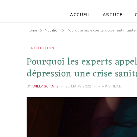
ACCUEIL
ASTUCE
Home
Nutrition
Pourquoi les experts appellent mainten
NUTRITION
Pourquoi les experts appe
dépression une crise sani
BY
WILLY SCHATZ
25 MARS 2022
7 MINS READ