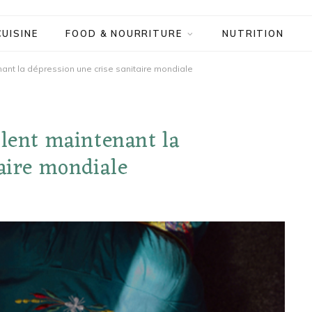
CUISINE
FOOD & NOURRITURE
NUTRITION
ant la dépression une crise sanitaire mondiale
llent maintenant la
taire mondiale