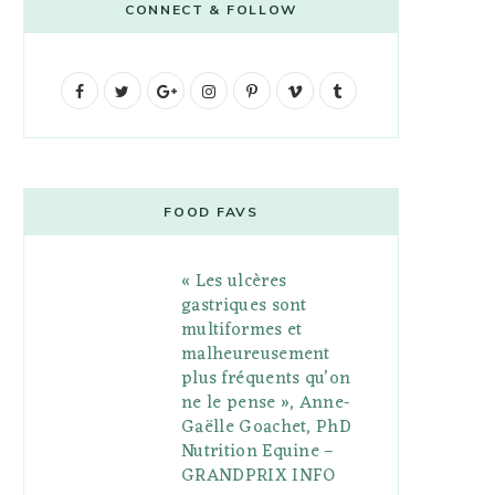
CONNECT & FOLLOW
F
T
G
I
P
V
T
a
w
o
n
i
i
u
c
i
o
s
n
m
m
e
t
g
t
t
e
b
FOOD FAVS
b
t
l
a
e
o
l
« Les ulcères
o
e
e
g
r
r
gastriques sont
o
r
P
r
e
multiformes et
malheureusement
k
l
a
s
plus fréquents qu’on
u
m
t
ne le pense », Anne-
Gaëlle Goachet, PhD
s
Nutrition Equine –
GRANDPRIX INFO