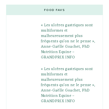
e
t
g
t
t
e
b
FOOD FAVS
b
t
l
a
e
o
l
« Les ulcères gastriques sont
o
e
e
g
r
r
multiformes et
o
r
P
r
e
malheureusement plus
fréquents qu’on ne le pense »,
k
l
a
s
Anne-Gaëlle Goachet, PhD
u
m
t
Nutrition Equine –
GRANDPRIX INFO
s
« Les ulcères gastriques sont
multiformes et
malheureusement plus
fréquents qu’on ne le pense »,
Anne-Gaëlle Goachet, PhD
Nutrition Equine –
GRANDPRIX INFO