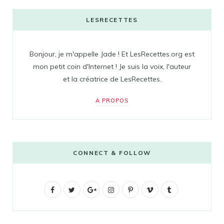
LESRECETTES
Bonjour, je m'appelle Jade ! Et LesRecettes.org est
mon petit coin d'Internet ! Je suis la voix, l'auteur
et la créatrice de LesRecettes.
A PROPOS
CONNECT & FOLLOW
F
T
G
I
P
V
T
a
w
o
n
i
i
u
c
i
o
s
n
m
m