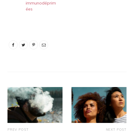
immunodéprim
ées
PREV POST
NEXT POST