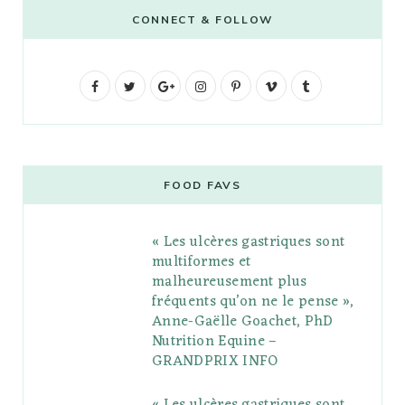
CONNECT & FOLLOW
F
T
G
I
P
V
T
a
w
o
n
i
i
u
c
i
o
s
n
m
m
e
t
g
t
t
e
b
FOOD FAVS
b
t
l
a
e
o
l
« Les ulcères gastriques sont
o
e
e
g
r
r
multiformes et
o
r
P
r
e
malheureusement plus
fréquents qu’on ne le pense »,
k
l
a
s
Anne-Gaëlle Goachet, PhD
u
m
t
Nutrition Equine –
GRANDPRIX INFO
s
« Les ulcères gastriques sont