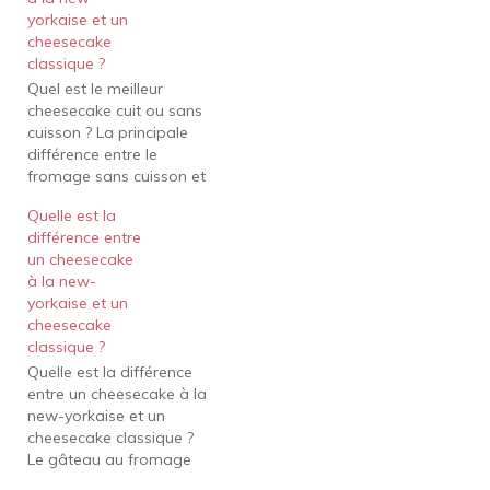
yorkaise et un
cheesecake
classique ?
Quel est le meilleur
cheesecake cuit ou sans
cuisson ? La principale
différence entre le
fromage sans cuisson et
le gâteau au fromage
Quelle est la
cuit est que celui qui est
différence entre
cuit a une meilleure
un cheesecake
texture. En particulier, le
à la new-
gâteau au fromage cuit
yorkaise et un
au four a une texture
cheesecake
crémeuse et lisse qui…
classique ?
Quelle est la différence
entre un cheesecake à la
new-yorkaise et un
cheesecake classique ?
Le gâteau au fromage
ordinaire repose sur de