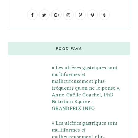
F
T
G
I
P
V
T
a
w
o
n
i
i
u
c
i
o
s
n
m
m
e
t
g
t
t
e
b
FOOD FAVS
b
t
l
a
e
o
l
« Les ulcères gastriques sont
o
e
e
g
r
r
multiformes et
o
r
P
r
e
malheureusement plus
fréquents qu’on ne le pense »,
k
l
a
s
Anne-Gaëlle Goachet, PhD
u
m
t
Nutrition Equine –
GRANDPRIX INFO
s
« Les ulcères gastriques sont
multiformes et
malheureusement plus