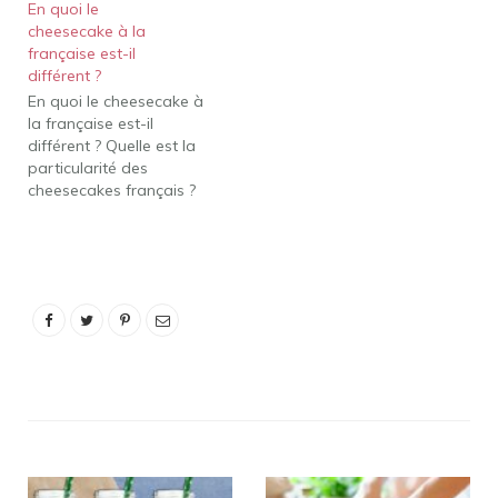
En quoi le
la crème épaisse et de la
cheesecake à la
crème sure pour diluer la
française est-il
pâte et créer une texture
différent ?
plus soyeuse et plus
En quoi le cheesecake à
crémeuse. Le gâteau au
la française est-il
fromage de New…
différent ? Quelle est la
particularité des
cheesecakes français ?
Ces cheesecakes ont une
garniture
particulièrement légère
et moelleuse avec une
saveur légèrement
acidulée, et la base est
fine et beurrée, qui fond
juste dans la bouche.
Quelle est la différence
entre…